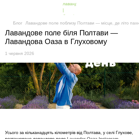
Блог
Лавандове поле поблизу Полтави — місце, де літо па
Лавандове поле біля Полтави —
Лавандова Оаза в Глуховому
1 червня 2026
Усього за кільканадцять кілометрів від Полтава, у селі Глухове,
розташоване лавандове поле
Lavander Oaza Instagram
—