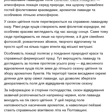
атмосферна локація серед природи, яка щороку приваблює
гостей фіолетовими краєвидами, ароматом лаванди та
особливою літньою атмосферою.
У сезон цвітіння поле перетворюється на справжню лавандову
оазу. Рівні ряди кущів створюють живі фіолетові коридори, які
особливо красиво виглядають під час заходу сонця. Саме тому
сюди приїжджають не лише на прогулянки, а й для сімейних
фотосесій, романтичних зйомок, творчого відпочинку та
просто щоб на кілька годин втекти від міської метушні.
Особливість локації полягає у поєднанні природної краси та
справжньої фермерської праці. Тут вирощують лаванду та
доглядають за полем протягом усього року — від весняного
відновлення кущів після зими до літнього сезону цвітіння та
збору ароматних букетів. На території також висаджені окремі
ділянки для зрізу свіжої лаванди, що дозволяє зберігати
декоративність поля для відвідувачів протягом сезону.
За інформацією зі сторінки господарства, сезон відвідування
зазвичай розпочинається наприкінці червня, коли лаванда
виходить на пік свого цвітіння. У цей період поле
наповнюється насиченим ароматом, а навколишні пейзажі
стають справжньою візитівкою літа на Полтавщині.