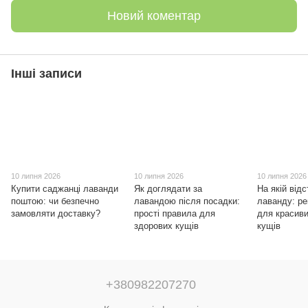
Новий коментар
Інші записи
10 липня 2026
10 липня 2026
10 липня 2026
Купити саджанці лаванди
Як доглядати за
На якій відс
поштою: чи безпечно
лавандою після посадки:
лаванду: ре
замовляти доставку?
прості правила для
для красиви
здорових кущів
кущів
+380982207270