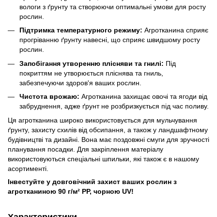
вологи з ґрунту та створюючи оптимальні умови для росту
рослин.
Підтримка температурного режиму:
Агротканина сприяє
прогріванню ґрунту навесні, що сприяє швидшому росту
рослин.
Запобігання утворенню плісняви та гнилі:
Під
покриттям не утворюється пліснява та гниль,
забезпечуючи здоров'я ваших рослин.
Чистота врожаю:
Агротканина захищає овочі та ягоди від
забруднення, адже ґрунт не розбризкується під час поливу.
Ця агротканина широко використовується для мульчування
ґрунту, захисту схилів від обсипання, а також у ландшафтному
будівництві та дизайні. Вона має поздовжні смуги для зручності
планування посадки. Для закріплення матеріалу
використовуються спеціальні шпильки, які також є в нашому
асортименті.
Інвестуйте у довговічний захист ваших рослин з
агротканиною 90 г/м² PP, чорною UV!
Характеристики