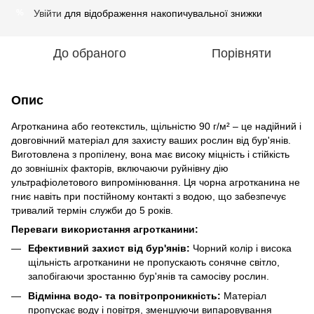
Увійти
для відображення накопичувальної знижки
%
До обраного
Порівняти
Опис
Агротканина або геотекстиль, щільністю 90 г/м² – це надійний і
довговічний матеріал для захисту ваших рослин від бур'янів.
Виготовлена з пропілену, вона має високу міцність і стійкість
до зовнішніх факторів, включаючи руйнівну дію
ультрафіолетового випромінювання. Ця чорна агротканина не
гниє навіть при постійному контакті з водою, що забезпечує
тривалий термін служби до 5 років.
Переваги використання агротканини:
Ефективний захист від бур'янів:
Чорний колір і висока
щільність агротканини не пропускають сонячне світло,
запобігаючи зростанню бур'янів та самосіву рослин.
Відмінна водо- та повітропроникність:
Матеріал
пропускає воду і повітря, зменшуючи випаровування