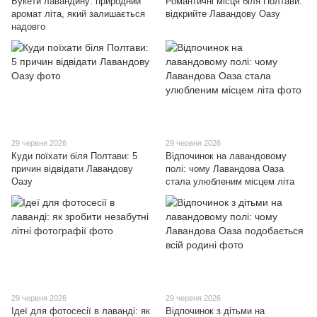
Букети лавандину: природний
Романтичні місця біля Полтави:
аромат літа, який залишається
відкрийте Лавандову Оазу
надовго
29 червня 2026
29 червня 2026
Куди поїхати біля Полтави: 5
Відпочинок на лавандовому
причин відвідати Лавандову
полі: чому Лавандова Оаза
Оазу
стала улюбленим місцем літа
29 червня 2026
29 червня 2026
Ідеї для фотосесії в лаванді: як
Відпочинок з дітьми на