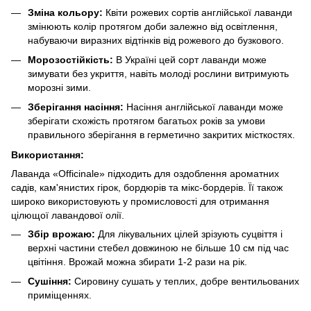
Зміна кольору:
Квіти рожевих сортів англійської лаванди
змінюють колір протягом доби залежно від освітлення,
набуваючи виразних відтінків від рожевого до бузкового.
Морозостійкість:
В Україні цей сорт лаванди може
зимувати без укриття, навіть молоді рослини витримують
морозні зими.
Зберігання насіння:
Насіння англійської лаванди може
зберігати схожість протягом багатьох років за умови
правильного зберігання в герметично закритих місткостях.
Використання:
Лаванда «Officinale» підходить для оздоблення ароматних
садів, кам'янистих гірок, бордюрів та мікс-бордерів. Її також
широко використовують у промисловості для отримання
цілющої лавандової олії.
Збір врожаю:
Для лікувальних цілей зрізують суцвіття і
верхні частини стебел довжиною не більше 10 см під час
цвітіння. Врожай можна збирати 1-2 рази на рік.
Сушіння:
Сировину сушать у теплих, добре вентильованих
приміщеннях.