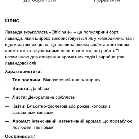
Опис
Лаванда вузьколиста «Officinale» – це популярний сорт
лаванди, який широко використовується як у комерційних, так і
в декоративних цілях. Ця рослина відома своїм автентичним
ароматом та лікувальними властивостями, що робить її
незамінною для створення ароматних садів і виробництва
лавандової олії.
Характеристики:
Тип рослини:
Вічнозелений напівчагарник
Висота:
До 50 см
Листя:
Декоративне сріблясте
Квіти:
Блакитно-фіолетові або рожеві колоски з
запашними квітками
Аромат:
Інтенсивний, автентичний аромат, що приваблює
як людей, так і бджіл
Особливості: