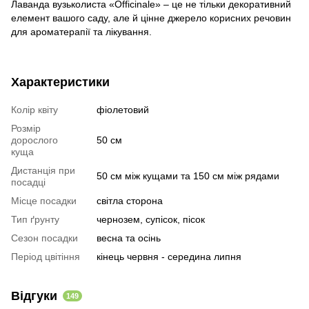
Лаванда вузьколиста «Officinale» – це не тільки декоративний
елемент вашого саду, але й цінне джерело корисних речовин
для ароматерапії та лікування.
Характеристики
Колір квіту
фіолетовий
Розмір
дорослого
50 см
куща
Дистанція при
50 см між кущами та 150 см між рядами
посадці
Місце посадки
світла сторона
Тип ґрунту
чернозем, супісок, пісок
Сезон посадки
весна та осінь
Період цвітіння
кінець червня - середина липня
Відгуки
149