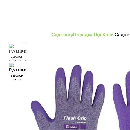
Перейти до основного контенту
Саджанці
Посадка Під Ключ
Садов