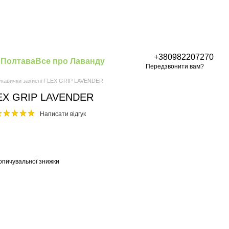
+380982207270
 Полтава
Все про Лаванду
Передзвонити вам?
укавички захисні FLEX GRIP LAVENDER
FLEX GRIP LAVENDER
Написати відгук
опичувальної знижки