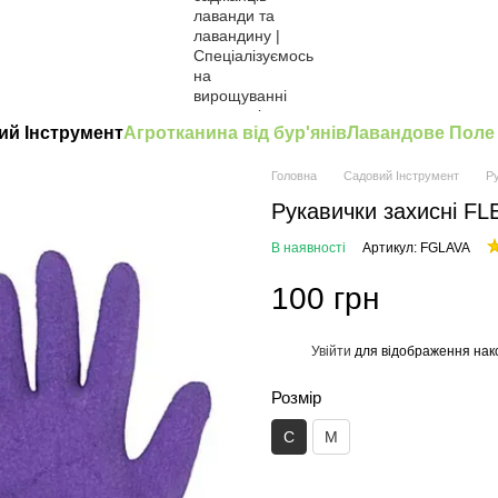
ий Інструмент
Агротканина від бур'янів
Лавандове Поле
Головна
Садовий Інструмент
Р
Рукавички захисні 
В наявності
Артикул: FGLAVA
100 грн
Увійти
для відображення нак
%
Розмір
С
М