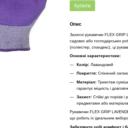
Купити
Опис
Захисні рукавички FLEX GRIP 
садових або господарських робі
(поліестер, спандекс), ці рука
Основні характеристики:
Колір:
Лавандовий
Покриття:
Спінений латекс
Матеріал:
Трикотаж сумішев
гарантує міцність і довговіч
Захист:
Стійкі до порізів і
предметами або матеріал
Рукавички FLEX GRIP LAVENDER 
що робить їх ідеальним вибором 
Забезпечте собі комфорт і б