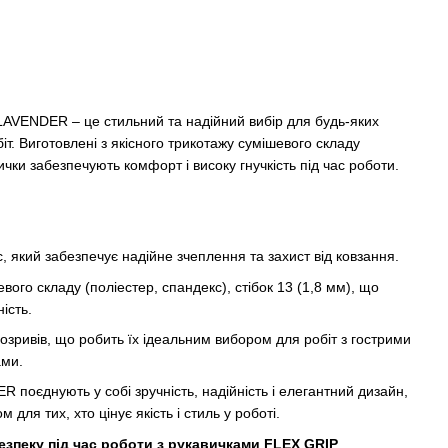
LAVENDER – це стильний та надійний вибір для будь-яких
т. Виготовлені з якісного трикотажу сумішевого складу
вички забезпечують комфорт і високу гнучкість під час роботи.
, який забезпечує надійне зчеплення та захист від ковзання.
ого складу (поліестер, спандекс), стібок 13 (1,8 мм), що
ність.
 розривів, що робить їх ідеальним вибором для робіт з гострими
ами.
поєднують у собі зручність, надійність і елегантний дизайн,
для тих, хто цінує якість і стиль у роботі.
езпеку під час роботи з рукавичками FLEX GRIP