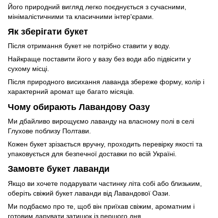
Його природний вигляд легко поєднується з сучасними,
мінімалістичними та класичними інтер'єрами.
Як зберігати букет
Після отримання букет не потрібно ставити у воду.
Найкраще поставити його у вазу без води або підвісити у
сухому місці.
Після природного висихання лаванда збереже форму, колір і
характерний аромат ще багато місяців.
Чому обирають Лавандову Оазу
Ми дбайливо вирощуємо лаванду на власному полі в селі
Глухове поблизу Полтави.
Кожен букет зрізається вручну, проходить перевірку якості та
упаковується для безпечної доставки по всій Україні.
Замовте букет лаванди
Якщо ви хочете подарувати частинку літа собі або близьким,
оберіть свіжий букет лаванди від Лавандової Оази.
Ми подбаємо про те, щоб він приїхав свіжим, ароматним і
готовим дарувати затишок із першого дня.