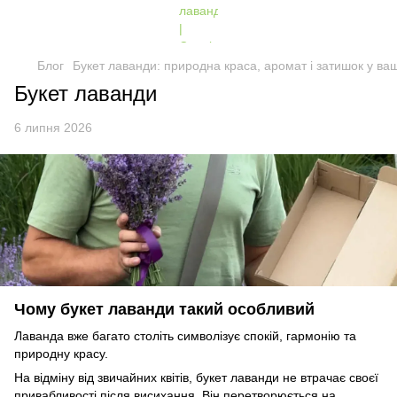
Блог
Букет лаванди: природна краса, аромат і затишок у ва
Букет лаванди
6 липня 2026
Чому букет лаванди такий особливий
Лаванда вже багато століть символізує спокій, гармонію та
природну красу.
На відміну від звичайних квітів, букет лаванди не втрачає своєї
привабливості після висихання. Він перетворюється на