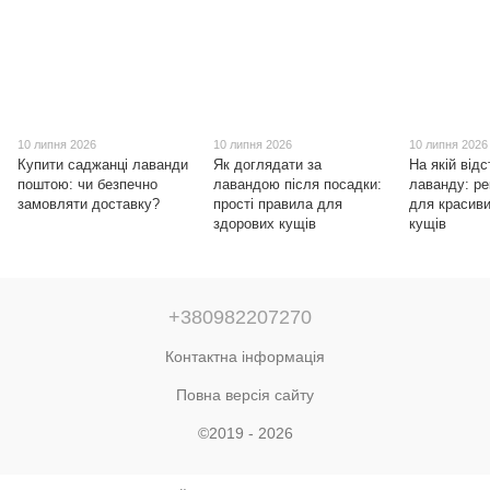
10 липня 2026
10 липня 2026
10 липня 2026
Купити саджанці лаванди
Як доглядати за
На якій відс
поштою: чи безпечно
лавандою після посадки:
лаванду: ре
замовляти доставку?
прості правила для
для красиви
здорових кущів
кущів
+380982207270
Контактна інформація
Повна версія сайту
©2019 - 2026