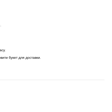
.
асу.
овити букет для доставки.