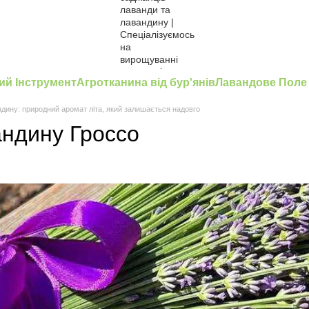
ий Інструмент
Агротканина від бур'янів
Лавандове Поле
дину: природний аромат літа, який залишається надовго
андину Гроссо