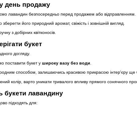
 у день продажу
заємо лавандин безпосередньо перед продажем або відправленням.
зберегти його природний аромат, свіжість і зовнішній вигляд.
чну з добірних квітконосів.
ерігати букет
дного догляду.
мо поставити букет у
широку вазу без води
.
иродним способом, залишаючись красивою прикрасою інтер'єру ще б
ний колір, варто уникати тривалого впливу прямого сонячного про
ь букети лавандину
ово підходять для: