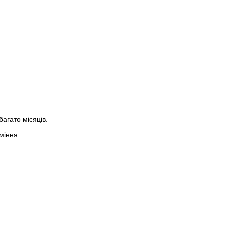
агато місяців.
міння.