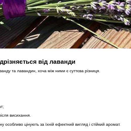
дрізняється від лаванди
анду та лавандин, хоча між ними є суттєва різниця.
т;
після висихання.
у особливо цінують за їхній ефектний вигляд і стійкий аромат.