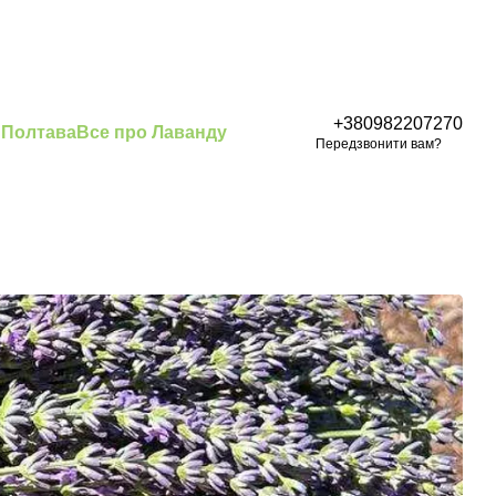
+380982207270
 Полтава
Все про Лаванду
Передзвонити вам?