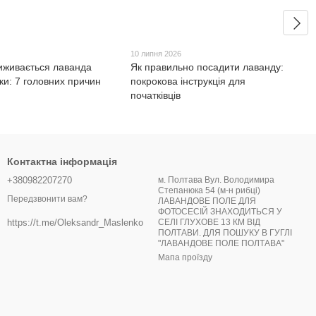
10 липня 2026
иживається лаванда
Як правильно посадити лаванду:
ки: 7 головних причин
покрокова інструкція для
початківців
Контактна інформація
+380982207270
м. Полтава Вул. Володимира
Степанюка 54 (м-н рибці)
Передзвонити вам?
ЛАВАНДОВЕ ПОЛЕ ДЛЯ
ФОТОСЕСІЙ ЗНАХОДИТЬСЯ У
СЕЛІ ГЛУХОВЕ 13 КМ ВІД
https://t.me/Oleksandr_Maslenko
ПОЛТАВИ. ДЛЯ ПОШУКУ В ГУГЛІ
"ЛАВАНДОВЕ ПОЛЕ ПОЛТАВА"
Мапа проїзду