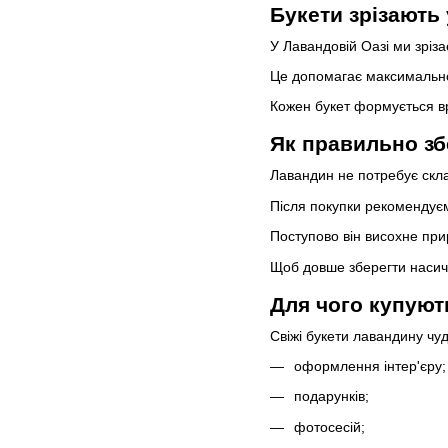
Букети зрізають
У Лавандовій Оазі ми зрі
Це допомагає максимально 
Кожен букет формується вру
Як правильно зб
Лавандин не потребує скла
Після покупки рекомендує
Поступово він висохне пр
Щоб довше зберегти насиче
Для чого купуют
Свіжі букети лавандину чуд
оформлення інтер'єру;
подарунків;
фотосесій;