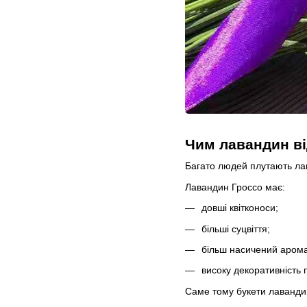
Чим лавандин ві
Багато людей плутають лав
Лавандин Гроссо має:
довші квітконоси;
більші суцвіття;
більш насичений арома
високу декоративність 
Саме тому букети лавандин