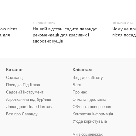
10 липня 2026
10 липня 2026
дою після
На якій відстані садити лаванду:
Чому не пр
а для
рекомендації для красивих і
після посад
здорових кущів
Каталог
Клієнтам
Саджанці
Вхід до кабінету
Посадка Під Ключ
Блог
Садовий Інструмент
Про нас
Агротканина від бур'янів
Оплата і доставка
Лавандове Поле Полтава
Обмін та повернення
Все про Лаванду
Контактна інформація
Угода користувача
Ми в соцмережах