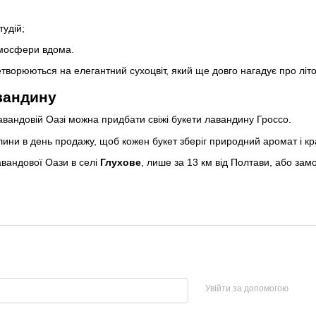
удій;
тмосфери вдома.
творюються на елегантний сухоцвіт, який ще довго нагадує про літо
вандину
Лавандовій Оазі можна придбати свіжі букети лавандину Гроссо.
ини в день продажу, щоб кожен букет зберіг природний аромат і кр
вандової Оази в селі
Глухове
, лише за 13 км від Полтави, або зам
Увійти за допомогою