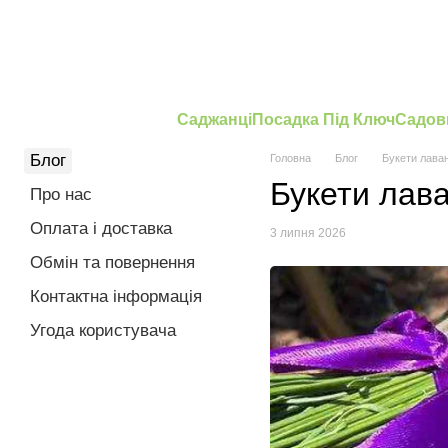
Перейти до основного контенту
Саджанці
Посадка Під Ключ
Садов
Блог
Головна
Блог
Букети лаван
Букети лав
Про нас
Оплата і доставка
3 липня 2026
Обмін та повернення
Контактна інформація
Угода користувача