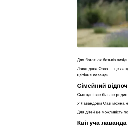
Для багатьох батьків вихід
Лавандова Оаза — це ландш
цвітіння лаванди.
Сімейний відпоч
Сьогодні все більше родин 
У Лавандовій Оазі можна н
Для дітей це можливість п
Квітуча лаванда