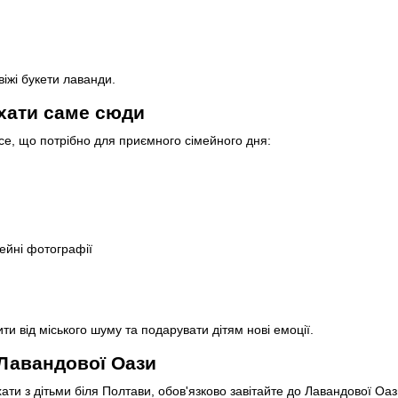
віжі букети лаванди.
хати саме сюди
е, що потрібно для приємного сімейного дня:
ейні фотографії
ти від міського шуму та подарувати дітям нові емоції.
Лавандової Оази
ати з дітьми біля Полтави, обов'язково завітайте до Лавандової Оаз