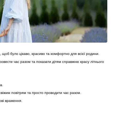
и, щоб було цікаво, красиво та комфортно для всієї родини.
овести час разом та показати дітям справжню красу літнього
в.
свіжим повітрям та просто проводити час разом.
ові враження.