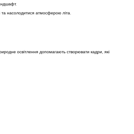
андшафт.
ні та насолодитися атмосферою літа.
.
природне освітлення допомагають створювати кадри, які