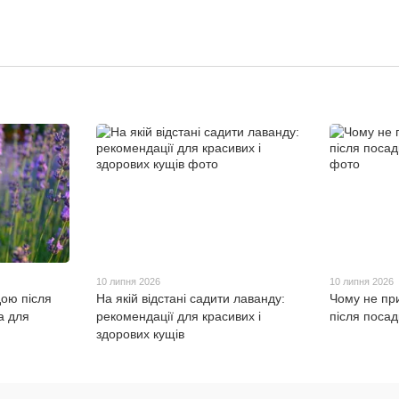
10 липня 2026
10 липня 2026
дою після
На якій відстані садити лаванду:
Чому не пр
а для
рекомендації для красивих і
після посад
здорових кущів