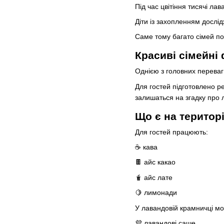
Під час цвітіння тисячі л
Діти із захопленням дослі
Саме тому багато сімей п
Красиві сімейні 
Однією з головних переваг
Для гостей підготовлено р
залишаться на згадку про л
Що є на територі
Для гостей працюють:
☕ кава
🍫 айс какао
🧋 айс лате
🍋 лимонади
У лавандовій крамничці м
💜 лавандові саше