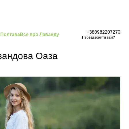
+380982207270
 Полтава
Все про Лаванду
Передзвонити вам?
авандова Оаза