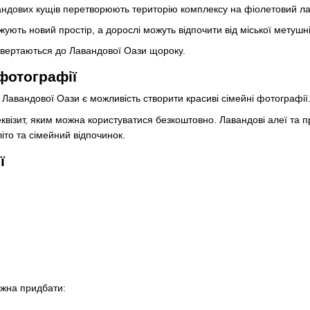
авандових кущів перетворюють територію комплексу на фіолетовий л
джують новий простір, а дорослі можуть відпочити від міської метуш
овертаються до Лавандової Оази щороку.
фотографії
 Лавандової Оази є можливість створити красиві сімейні фотографії
еквізит, яким можна користуватися безкоштовно. Лавандові алеї та 
іто та сімейний відпочинок.
ї
ожна придбати: