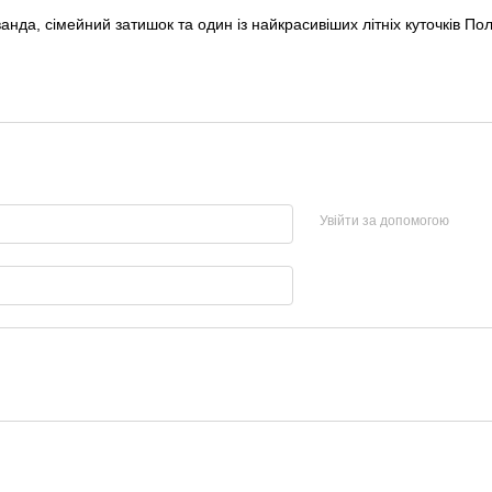
ванда, сімейний затишок та один із найкрасивіших літніх куточків П
Увійти за допомогою