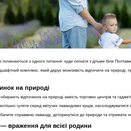
ні починаються з одного питання: куди поїхати з дітьми біля Полтав
афтний комплекс, який дарує можливість відпочити на природі, пр
инок на природі
обирають відпочинок на природі замість торгових центрів та гаджеті
еспішно гуляти серед квітучих лавандових кущів, насолоджуватися 
обачити справжню лаванду, доторкнутися до природи та отримати н
 — враження для всієї родини