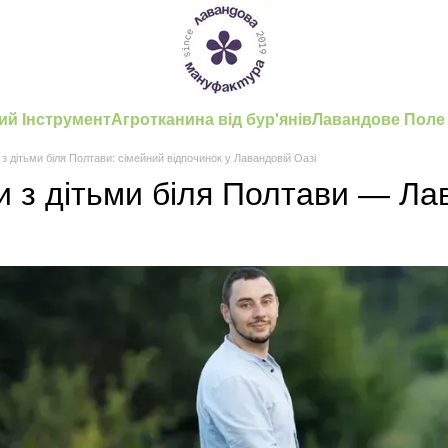
ий Інструмент
Агротканина від бур'янів
Лавандове Поле
 з дітьми біля Полтави: сімейний відпочинок у Лавандовій Оазі
ти з дітьми біля Полтави — Л