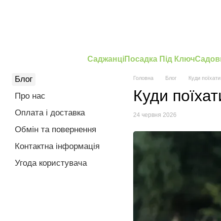
Перейти до основного контенту
Саджанці
Посадка Під Ключ
Садов
Блог
Головна
Блог
Куди поїхати
Куди поїха
Про нас
Оплата і доставка
24 червня 2026
Обмін та повернення
Контактна інформація
Угода користувача