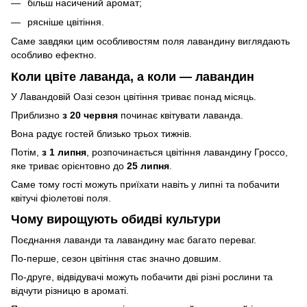
більш насичений аромат;
рясніше цвітіння.
Саме завдяки цим особливостям поля лавандину виглядають
особливо ефектно.
Коли цвіте лаванда, а коли — лавандин
У Лавандовій Оазі сезон цвітіння триває понад місяць.
Приблизно
з 20 червня
починає квітувати лаванда.
Вона радує гостей близько трьох тижнів.
Потім,
з 1 липня
, розпочинається цвітіння лавандину Гроссо,
яке триває орієнтовно до
25 липня
.
Саме тому гості можуть приїхати навіть у липні та побачити
квітучі фіолетові поля.
Чому вирощують обидві культури
Поєднання лаванди та лавандину має багато переваг.
По-перше, сезон цвітіння стає значно довшим.
По-друге, відвідувачі можуть побачити дві різні рослини та
відчути різницю в ароматі.