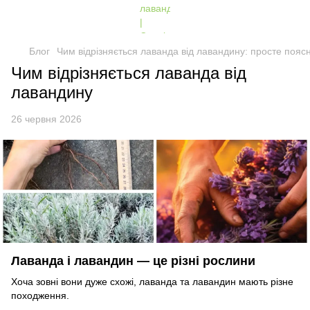
Блог
Чим відрізняється лаванда від лавандину: просте пояс
Чим відрізняється лаванда від
лавандину
26 червня 2026
Лаванда і лавандин — це різні рослини
Хоча зовні вони дуже схожі, лаванда та лавандин мають різне
походження.