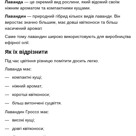
Лаванда
— це окремий вид рослини, який відомий своїм
ніжним ароматом та компактними кущами.
Лавандин
— природний гібрид кількох видів лаванди. Він
виростає значно більшим, має довші квітконоси та більш
насичений аромат.
Саме тому лавандин широко використовують для виробництва
ефірної олії.
Як їх відрізнити
Під час цвітіння різницю помітити досить легко.
Лаванда має:
компактні кущі;
ніжний аромат;
коротші квітконоси;
більш витончені суцвіття.
Лавандин Гроссо має:
високі кущі;
довгі квітконоси;