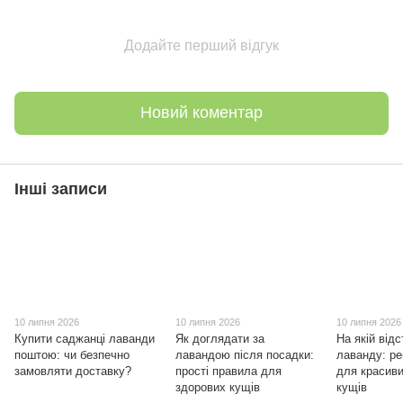
Додайте перший відгук
Новий коментар
Інші записи
10 липня 2026
10 липня 2026
10 липня 2026
Купити саджанці лаванди
Як доглядати за
На якій відс
поштою: чи безпечно
лавандою після посадки:
лаванду: ре
замовляти доставку?
прості правила для
для красиви
здорових кущів
кущів