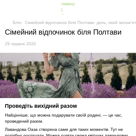
Блог
Сімейний відпочинок біля Полтави: день, який запам'ят
Сімейний відпочинок біля Полтави
29 червня 2026
Проведіть вихідний разом
Найцінніше, що можна подарувати своїй родині, — це час,
проведений разом.
Лавандова Оаза створена саме для таких моментів. Тут не
потрібно поспішати. Можна гуляти серед квітучих лавандових