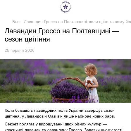
Блог
Лавандин Гроссо на Полтавщині: коли цвіте та чому йо
Лавандин Гроссо на Полтавщині —
сезон цвітіння
25 червня 2026
Коли більшість лавандових полів України завершує сезон
цвітіння, у Лавандовій Оазі він лише набирає нових барв.
Секрет полягає у вирощуванні двох різних культур —
класичної лаванди та лавандину Гроссо. Завдяки цьому гості