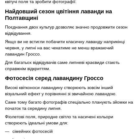
квітучі поля та зробити фотографії.
Найдовший сезон цвітіння лаванди на
Полтавщині
Поєднання двох культур дозволяє значно продовжити сезон
відвідування.
Якщо ви не встигли побачити класичну лаванду наприкінці
червня, у липні на вас чекатиме не менш вражаючий
лавандин Гроссо.
Для багатьох відвідувачів саме липневі краєвиди стають
справжнім відкриттям.
Фотосесія серед лавандину Гроссо
Високі квітконоси лавандину створюють зовсім інший
візуальний ефект у порівнянні зі звичайною лавандою.
Саме тому багато фотографів спеціально планують зйомки на
початок та середину липня.
Фіолетові поля, природне світло та насичені кольори
створюють ідеальні умови для:
сімейних фотосесій