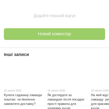
Додайте перший відгук
Новий коментар
Інші записи
10 липня 2026
10 липня 2026
10 липня 2026
Купити саджанці лаванди
Як доглядати за
На якій відс
поштою: чи безпечно
лавандою після посадки:
лаванду: ре
замовляти доставку?
прості правила для
для красиви
здорових кущів
кущів