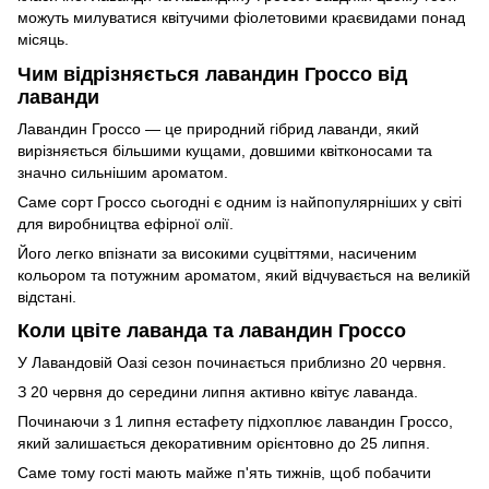
можуть милуватися квітучими фіолетовими краєвидами понад
місяць.
Чим відрізняється лавандин Гроссо від
лаванди
Лавандин Гроссо — це природний гібрид лаванди, який
вирізняється більшими кущами, довшими квітконосами та
значно сильнішим ароматом.
Саме сорт Гроссо сьогодні є одним із найпопулярніших у світі
для виробництва ефірної олії.
Його легко впізнати за високими суцвіттями, насиченим
кольором та потужним ароматом, який відчувається на великій
відстані.
Коли цвіте лаванда та лавандин Гроссо
У Лавандовій Оазі сезон починається приблизно 20 червня.
З 20 червня до середини липня активно квітує лаванда.
Починаючи з 1 липня естафету підхоплює лавандин Гроссо,
який залишається декоративним орієнтовно до 25 липня.
Саме тому гості мають майже п'ять тижнів, щоб побачити