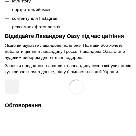
love story
портретних зйомок
контенту для Instagram
рекламних фотопроєктів
Відвідайте Лавандову Оазу під час цвітіння
Якщо ви шукаєте лавандове поле біля Полтави або хочете
побачити цвітіння лавандину Гроссо, Лавандова Оаза стане
чудовим вибором для літньої подорожі.
Завдяки поєднанню лаванди та лавандину сезон квітучих полів
тут триває значно довше, ніж у більшості локацій України.
Обговорення