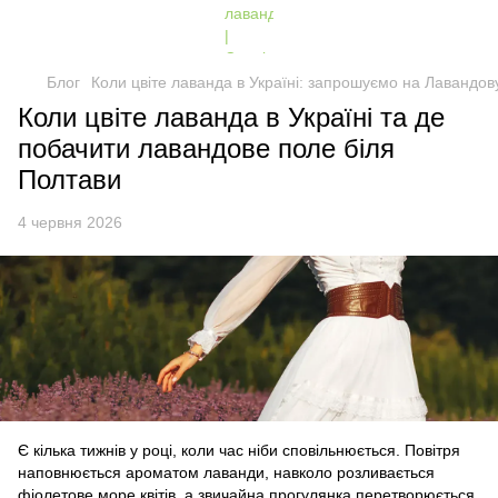
Блог
Коли цвіте лаванда в Україні: запрошуємо на Лавандов
Коли цвіте лаванда в Україні та де
побачити лавандове поле біля
Полтави
4 червня 2026
Є кілька тижнів у році, коли час ніби сповільнюється. Повітря
наповнюється ароматом лаванди, навколо розливається
фіолетове море квітів, а звичайна прогулянка перетворюється