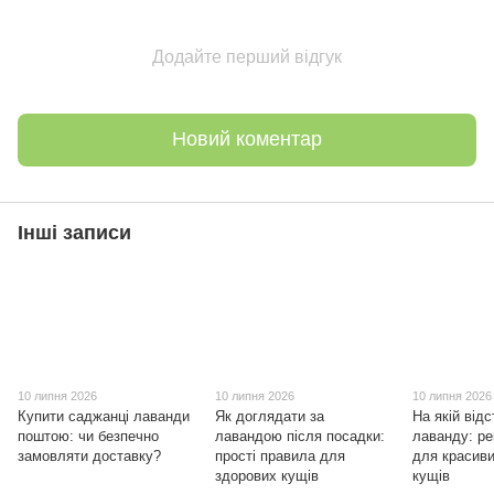
Додайте перший відгук
Новий коментар
Інші записи
10 липня 2026
10 липня 2026
10 липня 2026
Купити саджанці лаванди
Як доглядати за
На якій відс
поштою: чи безпечно
лавандою після посадки:
лаванду: ре
замовляти доставку?
прості правила для
для красиви
здорових кущів
кущів