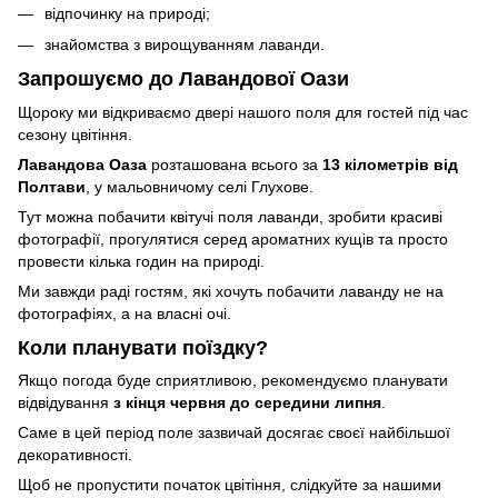
відпочинку на природі;
знайомства з вирощуванням лаванди.
Запрошуємо до Лавандової Оази
Щороку ми відкриваємо двері нашого поля для гостей під час
сезону цвітіння.
Лавандова Оаза
розташована всього за
13 кілометрів від
Полтави
, у мальовничому селі Глухове.
Тут можна побачити квітучі поля лаванди, зробити красиві
фотографії, прогулятися серед ароматних кущів та просто
провести кілька годин на природі.
Ми завжди раді гостям, які хочуть побачити лаванду не на
фотографіях, а на власні очі.
Коли планувати поїздку?
Якщо погода буде сприятливою, рекомендуємо планувати
відвідування
з кінця червня до середини липня
.
Саме в цей період поле зазвичай досягає своєї найбільшої
декоративності.
Щоб не пропустити початок цвітіння, слідкуйте за нашими