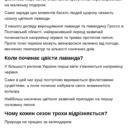
на маленьку подорож.
Саме заради цих моментів багато людей щороку чекають
сезону цвітіння лаванди.
З нашого досвіду вирощування лаванди та лавандину Гроссо в
Полтавській області, найкрасивіший період зазвичай
починається наприкінці червня та триває протягом липня.
Проте точні терміни можуть змінюватися залежно від погоди,
весняних температур та кількості сонячних днів.
Коли починає цвісти лаванда?
У більшості регіонів України перші квіти з'являються наприкінці
червня.
Саме в цей час кущі поступово вкриваються фіолетовими
суцвіттями, а поле починає набувати свого знаменитого
кольору.
Найбільш насичене цвітіння зазвичай припадає на першу
половину липня.
Чому кожен сезон трохи відрізняється?
Природа не працює за календарем.