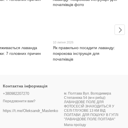
10 липня 2026
иживається лаванда
Як правильно посадити лаванду:
ки: 7 головних причин
покрокова інструкція для
початківців
Контактна інформація
+380982207270
м. Полтава Вул. Володимира
Степанюка 54 (м-н рибці)
Передзвонити вам?
ЛАВАНДОВЕ ПОЛЕ ДЛЯ
ФОТОСЕСІЙ ЗНАХОДИТЬСЯ У
СЕЛІ ГЛУХОВЕ 13 КМ ВІД
https://t.me/Oleksandr_Maslenko
ПОЛТАВИ. ДЛЯ ПОШУКУ В ГУГЛІ
"ЛАВАНДОВЕ ПОЛЕ ПОЛТАВА"
Мапа проїзду