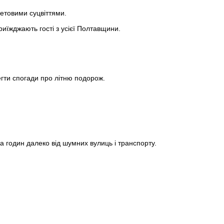
етовими суцвіттями.
риїжджають гості з усієї Полтавщини.
егти спогади про літню подорож.
 годин далеко від шумних вулиць і транспорту.