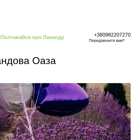
+380982207270
 Полтава
Все про Лаванду
Передзвонити вам?
вандова Оаза