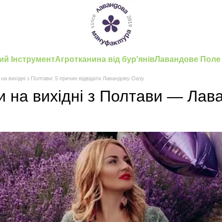
ий Інструмент
Агротканина від бур'янів
Лавандове Поле
 на вихідні з Полтави: 5 причин відвідати Лавандову Оазу
и на вихідні з Полтави — Ла