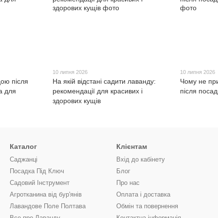
10 липня 2026
10 липня 2026
дою після
На якій відстані садити лаванду:
Чому не пр
а для
рекомендації для красивих і
після посад
здорових кущів
Каталог
Клієнтам
Саджанці
Вхід до кабінету
Посадка Під Ключ
Блог
Садовий Інструмент
Про нас
Агротканина від бур'янів
Оплата і доставка
Лавандове Поле Полтава
Обмін та повернення
Все про Лаванду
Контактна інформація