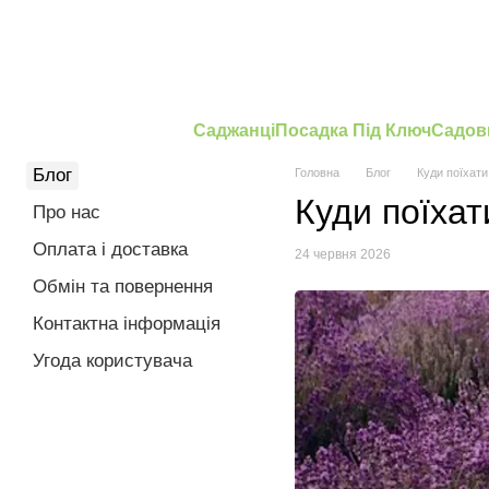
Перейти до основного контенту
Саджанці
Посадка Під Ключ
Садов
Блог
Головна
Блог
Куди поїхати
Куди поїхат
Про нас
Оплата і доставка
24 червня 2026
Обмін та повернення
Контактна інформація
Угода користувача