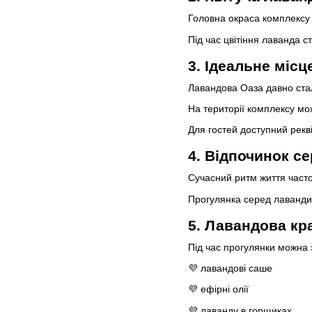
Головна окраса комплексу 
Під час цвітіння лаванда 
3. Ідеальне міс
Лавандова Оаза давно ста
На території комплексу мо
Для гостей доступний рекв
4. Відпочинок с
Сучасний ритм життя часто
Прогулянка серед лаванди 
5. Лавандова кр
Під час прогулянки можна 
💜 лавандові саше
💜 ефірні олії
💜 лаванду в горщиках