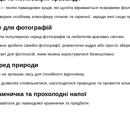
— тисячі лавандових кущів, які щоліта вкриваються яскравими фіол
створює особливу атмосферу спокою та гармонії, заради якої сюди п
це для фотографій
ла популярною серед фотографів та любителів красивих світлин.
жна зробити сімейні фотографії, романтичні кадри або просто збер
ізит для фотосесій, яким можна користуватися безкоштовно.
еред природи
 не залишає часу для спокійного відпочинку.
дозволяє сповільнитися, насолодитися природою та провести кілька
амничка та прохолодні напої
завітати до лавандової крамнички та придбати: