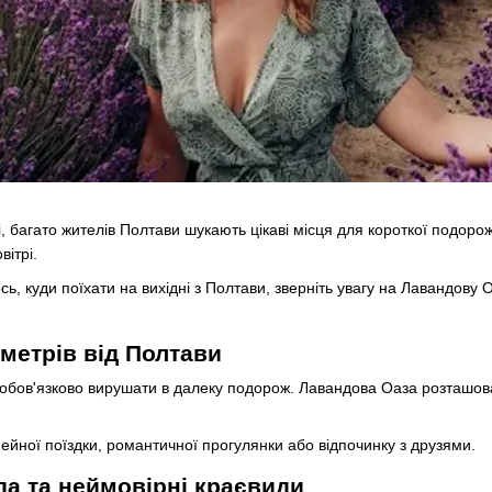
 багато жителів Полтави шукають цікаві місця для короткої подорожі
вітрі.
ь, куди поїхати на вихідні з Полтави, зверніть увагу на Лавандову
ометрів від Полтави
 обов'язково вирушати в далеку подорож. Лавандова Оаза розташова
мейної поїздки, романтичної прогулянки або відпочинку з друзями.
да та неймовірні краєвиди