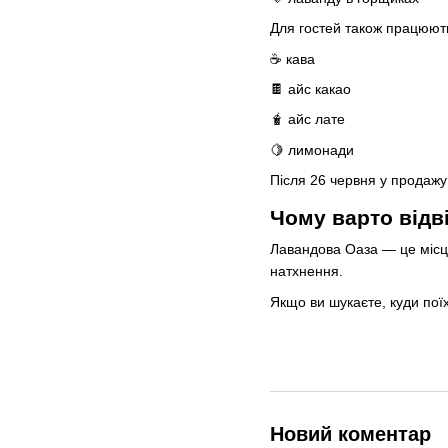
Для гостей також працюют
☕ кава
🍫 айс какао
🧋 айс лате
🍋 лимонади
Після 26 червня у продажу 
Чому варто відв
Лавандова Оаза — це місце
натхнення.
Якщо ви шукаєте, куди поїх
Новий коментар