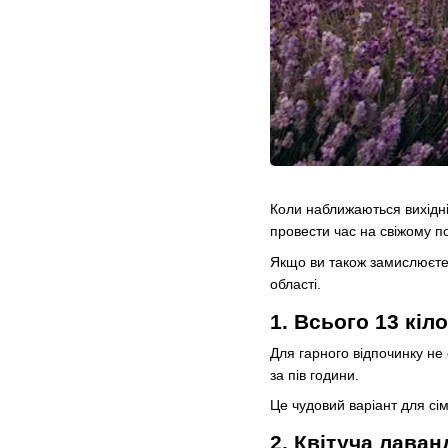
Коли наближаються вихідні,
провести час на свіжому по
Якщо ви також замислюєтес
області.
1. Всього 13 кіл
Для гарного відпочинку не
за пів години.
Це чудовий варіант для сі
2. Квітуча лаван