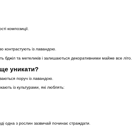
сті композиції.
ово контрастують із лавандою.
ть бджіл та метеликів і залишаються декоративними майже все літо.
аще уникати?
ваються поруч із лавандою.
ають із культурами, які люблять:
;
яді одна з рослин зазвичай починає страждати.