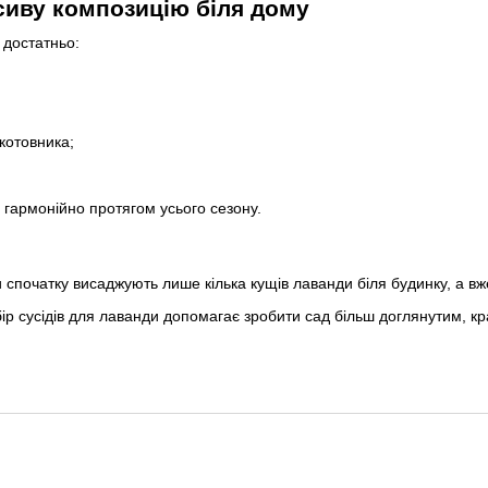
сиву композицію біля дому
 достатньо:
 котовника;
ь гармонійно протягом усього сезону.
спочатку висаджують лише кілька кущів лаванди біля будинку, а вже
р сусідів для лаванди допомагає зробити сад більш доглянутим, кра