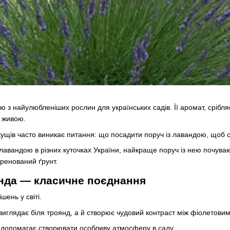
 з найулюбленіших рослин для українських садів. Її аромат, срібля
а живою.
 кущів часто виникає питання: що посадити поруч із лавандою, щоб
 лавандою в різних куточках України, найкраще поруч із нею почува
ренований ґрунт.
нда — класичне поєднання
ень у світі.
иглядає біля троянд, а й створює чудовий контраст між фіолетовим
 допомагає створювати особливу атмосферу в саду.