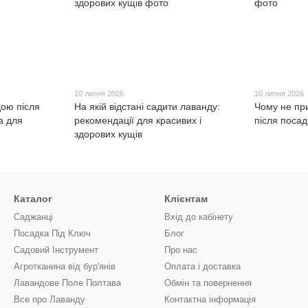
10 липня 2026
10 липня 2026
дою після
На якій відстані садити лаванду:
Чому не пр
а для
рекомендації для красивих і
після посад
здорових кущів
Каталог
Клієнтам
Саджанці
Вхід до кабінету
Посадка Під Ключ
Блог
Садовий Інструмент
Про нас
Агротканина від бур'янів
Оплата і доставка
Лавандове Поле Полтава
Обмін та повернення
Все про Лаванду
Контактна інформація