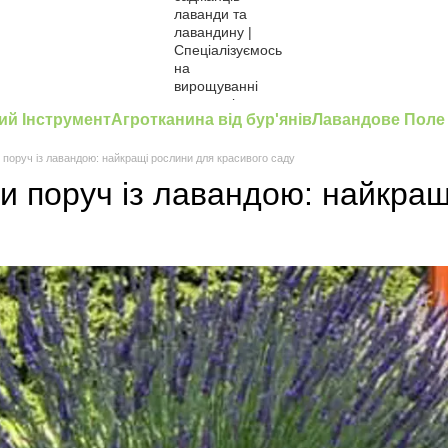
ий Інструмент
Агротканина від бур'янів
Лавандове Поле
поруч із лавандою: найкращі рослини для красивого саду
и поруч із лавандою: найкра