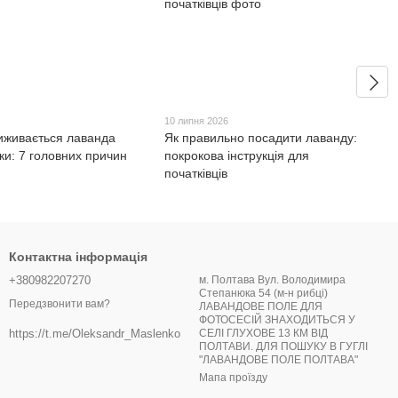
10 липня 2026
иживається лаванда
Як правильно посадити лаванду:
ки: 7 головних причин
покрокова інструкція для
початківців
Контактна інформація
+380982207270
м. Полтава Вул. Володимира
Степанюка 54 (м-н рибці)
Передзвонити вам?
ЛАВАНДОВЕ ПОЛЕ ДЛЯ
ФОТОСЕСІЙ ЗНАХОДИТЬСЯ У
СЕЛІ ГЛУХОВЕ 13 КМ ВІД
https://t.me/Oleksandr_Maslenko
ПОЛТАВИ. ДЛЯ ПОШУКУ В ГУГЛІ
"ЛАВАНДОВЕ ПОЛЕ ПОЛТАВА"
Мапа проїзду