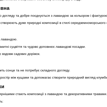
ивна
о догляду та добре поєднується з лавандою за кольором і фактурою
и створюють дуже природні композиції в стилі середземноморського 
з лавандою.
акитні суцвіття та чудово доповнює лавандові посадки.
 вздовж садових доріжок.
ть сонце та не потребує складного догляду.
ростір між кущами та допомагає створити природний вигляд клумби
ки
лярнішими стають композиції з лавандою та декоративними травами
ь: