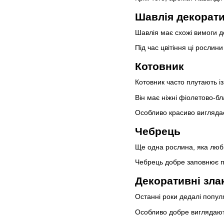
Шавлія декорат
Шавлія має схожі вимоги д
Під час цвітіння ці рослин
Котовник
Котовник часто плутають і
Він має ніжні фіолетово-бл
Особливо красиво виглядає
Чебрець
Ще одна рослина, яка люби
Чебрець добре заповнює п
Декоративні зла
Останні роки дедалі попу
Особливо добре виглядают