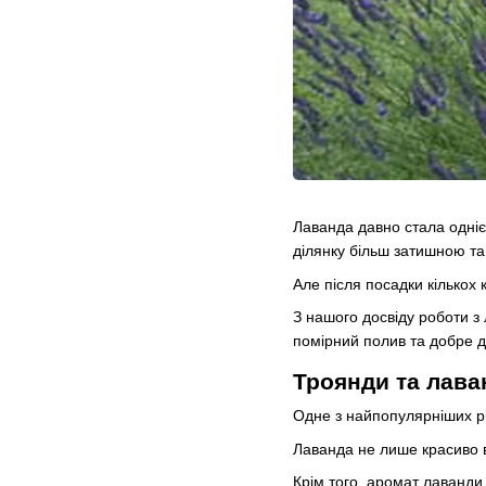
Лаванда давно стала однією
ділянку більш затишною т
Але після посадки кількох
З нашого досвіду роботи з
помірний полив та добре д
Троянди та лава
Одне з найпопулярніших ріш
Лаванда не лише красиво в
Крім того, аромат лаванди