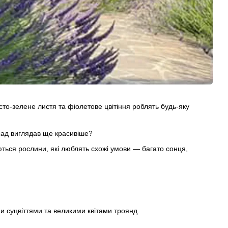
сто-зелене листя та фіолетове цвітіння роблять будь-яку
 сад виглядав ще красивіше?
ються рослини, які люблять схожі умови — багато сонця,
и суцвіттями та великими квітами троянд.